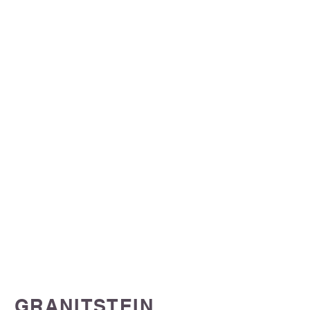
SERVICE FÜR IHR
ZUHAUSE-
• Innenausbau
• Bodenlegen
• Trockenbau
(Akkustik)
FÜR INNEN UND
AUßEN
• Türen
• Granitstein Verlegung
• Hausmeisterdienst
GRANITSTEIN